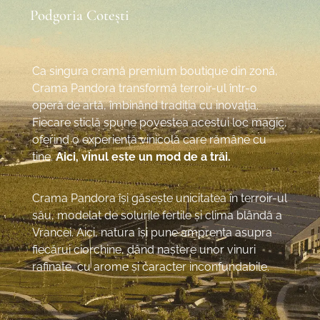
Podgoria Cotești
Ca singura cramă premium boutique din zonă,
Crama Pandora transformă terroir-ul într-o
operă de artă, îmbinând tradiția cu inovația.
Fiecare sticlă spune povestea acestui loc magic,
oferind o experiență vinicolă care rămâne cu
tine.
Aici, vinul este un mod de a trăi.
Crama Pandora își găsește unicitatea în terroir-ul
său, modelat de solurile fertile și clima blândă a
Vrancei. Aici, natura își pune amprenta asupra
fiecărui ciorchine, dând naștere unor vinuri
rafinate, cu arome și caracter inconfundabile.