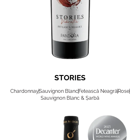
STORIES
Chardonnay
Sauvignon Blanc
Fetească Neagră
Rose
Sauvignon Blanc & Șarbă