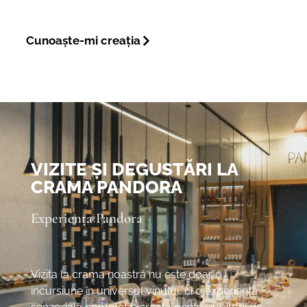
Cunoaște-mi creația
VIZITE ȘI DEGUSTĂRI LA
CRAMA PANDORA
Experiența Pandora
Vizita la crama noastră nu este doar o
incursiune în universul vinului, ci o experiență