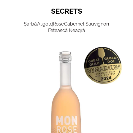
SECRETS
Șarbă
Aligote
Rose
Cabernet Sauvignon
Fetească Neagră