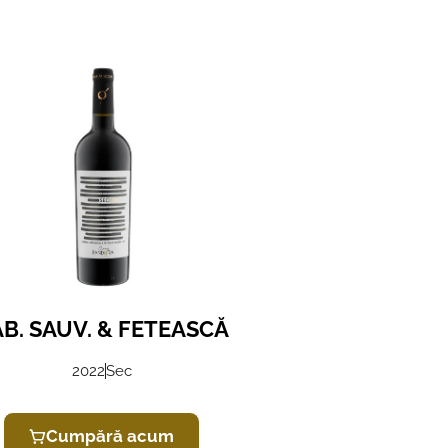
B. SAUV. & FETEASCĂ
2022
Sec
Cumpără acum