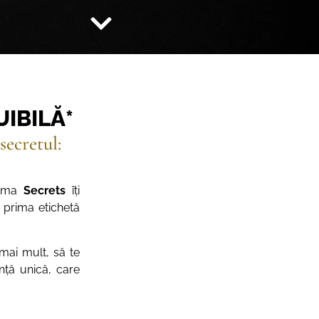
UIBILĂ*
secretul:
Gama
Secrets
îți
 prima etichetă
mai mult, să te
nță unică, care