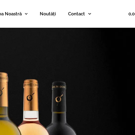
0,
ea Noastră
Noutăți
Contact