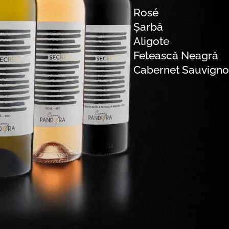
Rosé
Șarbă
Aligote
Fetească Neagră
Cabernet Sauvign