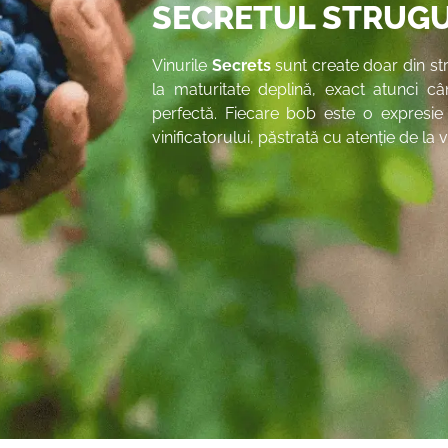
SECRETUL STRUG
Vinurile
Secrets
sunt create doar din stru
la maturitate deplină, exact atunci c
perfectă. Fiecare bob este o expresie p
vinificatorului, păstrată cu atenție de la 