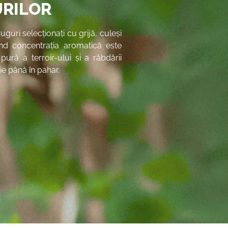
URILOR
guri selecționați cu grijă, culeși
ând concentrația aromatică este
ură a terroir-ului și a răbdării
vie până în pahar.