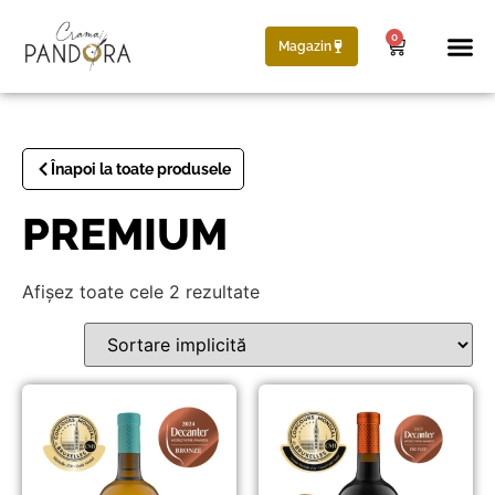
0
Magazin
Poveste
Înapoi la toate produsele
PREMIUM
Afișez toate cele 2 rezultate