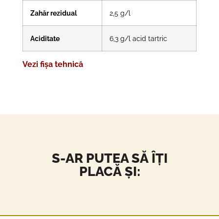
Zahăr rezidual
2,5 g/l
Aciditate
6,3 g/l acid tartric
Vezi fișa tehnică
S-AR PUTEA SĂ ÎȚI
PLACĂ ȘI: