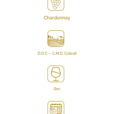
Chardonnay
D.O.C. – C.M.D. Cotești
Sec